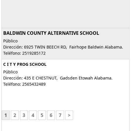
BALDWIN COUNTY ALTERNATIVE SCHOOL
Público
Dirección: 6925 TWIN BEECH RD, Fairhope Baldwin Alabama.
Teléfono: 2519285172
C I T Y PROG SCHOOL
Público
Dirección: 435 E CHESTNUT, Gadsden Etowah Alabama.
Teléfono: 2565432489
1
2
3
4
5
6
7
>