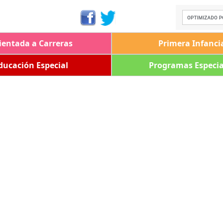
ientada a Carreras
Primera Infanci
ducación Especial
Programas Especia